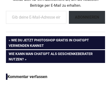
Beiträge per E-Mail zu erhalten.
Gib deine E-Mail-Adresse ein ...
ABONNIEREN
Beitragsnavigation
VORHERIGER
WIE DU JETZT PHOTOSHOP GRATIS IN CHATGPT
BEITRAG:
VERWENDEN KANNST
NÄCHSTER
WIE KANN MAN CHATGPT ALS GESCHENKEBERATER
BEITRAG:
NUTZEN?
Kommentar verfassen