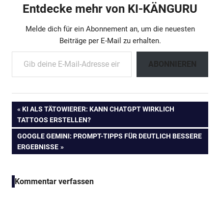
Entdecke mehr von KI-KÄNGURU
Melde dich für ein Abonnement an, um die neuesten
Beiträge per E-Mail zu erhalten.
Gib deine E-Mail-Adresse ein ...
ABONNIEREN
Beitragsnavigation
VORHERIGER
KI ALS TÄTOWIERER: KANN CHATGPT WIRKLICH
BEITRAG:
TATTOOS ERSTELLEN?
NÄCHSTER
GOOGLE GEMINI: PROMPT-TIPPS FÜR DEUTLICH BESSERE
BEITRAG:
ERGEBNISSE
Kommentar verfassen