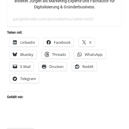
arbeitet Jürgen als Marketing-Experte und Fachautor für
Digitalisierung & Gründerbusiness.
juergenkroder.com/journalismus/ueber-mich/
Teilen mit:
LinkedIn
Facebook
X
Bluesky
Threads
WhatsApp
E-Mail
Drucken
Reddit
Telegram
Gefällt mir: