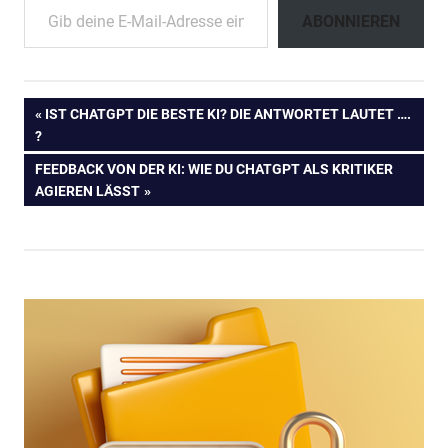
ABONNIEREN
Beitragsnavigation
VORHERIGER
IST CHATGPT DIE BESTE KI? DIE ANTWORTET LAUTET ….
BEITRAG:
?
NÄCHSTER
FEEDBACK VON DER KI: WIE DU CHATGPT ALS KRITIKER
BEITRAG:
AGIEREN LÄSST