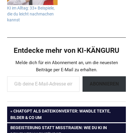
KI im Alltag: 33+ Beispiele,
die du leicht nachmachen
kannst
Entdecke mehr von KI-KÄNGURU
Melde dich für ein Abonnement an, um die neuesten
Beiträge per E-Mail zu erhalten.
Gib deine E-Mail-Adresse ein ...
ABONNIEREN
Beitragsnavigation
VORHERIGER
CHATGPT ALS DATEIKONVERTER: WANDLE TEXTE,
BEITRAG:
BILDER & CO UM
NÄCHSTER
BEGEISTERUNG STATT MISSTRAUEN: WIE DU KI IN