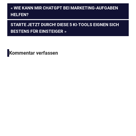
Beitragsnavigation
VORHERIGER
WIE KANN MIR CHATGPT BEI MARKETING-AUFGABEN
BEITRAG:
HELFEN?
NÄCHSTER
STARTE JETZT DURCH! DIESE 5 KI-TOOLS EIGNEN SICH
BEITRAG:
BESTENS FÜR EINSTEIGER
Kommentar verfassen