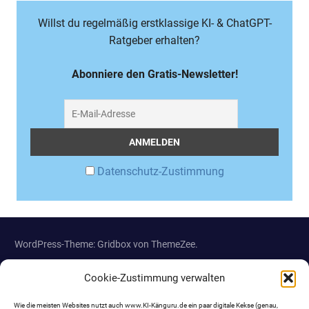
Willst du regelmäßig erstklassige KI- & ChatGPT-
Ratgeber erhalten?
Abonniere den Gratis-Newsletter!
Datenschutz-Zustimmung
WordPress-Theme: Gridbox von ThemeZee.
Cookie-Zustimmung verwalten
Wie die meisten Websites nutzt auch www.KI-Känguru.de ein paar digitale Kekse (genau,
Hinweis: Die mit Sternchen (*) gekennzeichneten Links