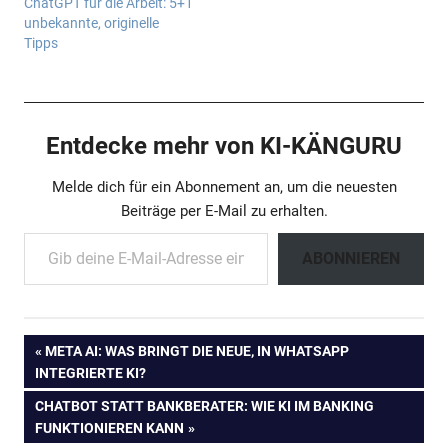
ChatGPT für die Arbeit: 5+1
unbekannte, originelle
Tipps
Entdecke mehr von KI-KÄNGURU
Melde dich für ein Abonnement an, um die neuesten
Beiträge per E-Mail zu erhalten.
Gib deine E-Mail-Adresse ein ...
ABONNIEREN
Beitragsnavigation
VORHERIGER
META AI: WAS BRINGT DIE NEUE, IN WHATSAPP
BEITRAG:
INTEGRIERTE KI?
NÄCHSTER
CHATBOT STATT BANKBERATER: WIE KI IM BANKING
BEITRAG:
FUNKTIONIEREN KANN